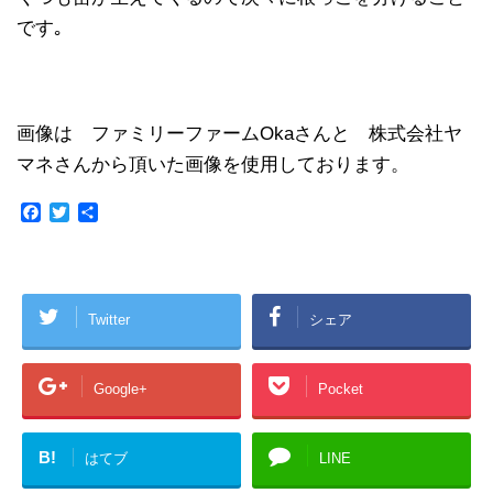
です｡
画像は ファミリーファームOkaさんと 株式会社ヤ
マネさんから頂いた画像を使用しております。
F
T
共
a
w
有
c
i
e
t
b
t
o
e
Twitter
シェア
o
r
k
Google+
Pocket
B!
はてブ
LINE