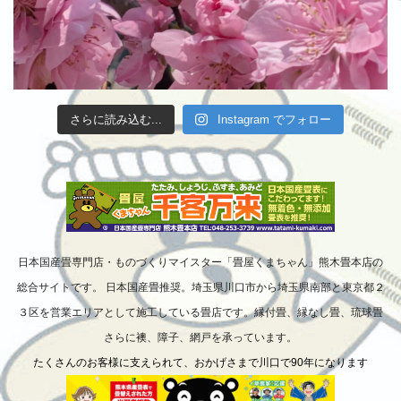
さらに読み込む...
Instagram でフォロー
日本国産畳専門店・ものづくりマイスター「畳屋くまちゃん」熊木畳本店の
総合サイトです。 日本国産畳推奨。埼玉県川口市から埼玉県南部と東京都２
３区を営業エリアとして施工している畳店です。縁付畳、縁なし畳、琉球畳
さらに襖、障子、網戸を承っています。
たくさんのお客様に支えられて、おかげさまで川口で90年になります