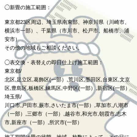
◯新畳の施工範囲：
東京都23区周辺、埼玉県南東部、神奈川県（川崎市、
横浜市一部）、千葉県（市川市、松戸市、船橋市、浦
安市）
その他の地域もご相談ください。
◯表交換・表替えの即日仕上げ施工範囲：
東京都/
北区,足立区,葛飾区(一部）,荒川区,墨田区,台東区,文京
区,豊島区,板橋区,練馬区,中野区(一部）,新宿区(一部）
埼玉県/
川口市,戸田市,蕨市,さいたま市(一部）,草加市,八潮市
（一部）,三郷市（一部）,越谷市,和光市,朝霞市,志木
市,新座市（一部）,所沢市(一部）