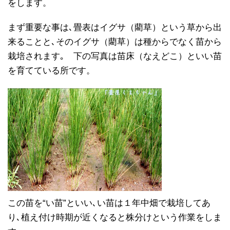
をします。
まず重要な事は､畳表はイグサ（藺草）という草から出
来ることと､そのイグサ（藺草）は種からでなく苗から
栽培されます｡ 下の写真は苗床（なえどこ）といい苗
を育てている所です。
この苗を“い苗”といい､い苗は１年中畑で栽培してあ
り､植え付け時期が近くなると株分けという作業をしま