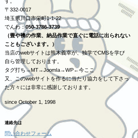
す。
〒332-0017
埼玉県川口市栄町1-1-22
でんわ：
050-3786-3739
（畳や襖の作業、納品作業で直ぐに電話に出られない
こともございます。）
当店のwebサイトは熊木義幸が、独学でCMSを学び
自ら管理しております。
タグ打ち→MT→Joomla→WP←今ここ
又、このwebサイトを作るに当たり協力をして下さっ
た方々には非常に感謝しております。
since October 1, 1998
連絡先は
問い合わせフォーム