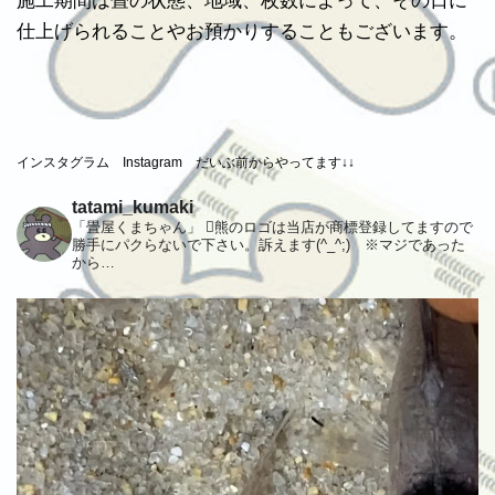
施工期間は畳の状態、地域、枚数によって、その日に
仕上げられることやお預かりすることもございます。
インスタグラム Instagram だいぶ前からやってます↓↓
tatami_kumaki
「畳屋くまちゃん」 熊のロゴは当店が商標登録してますので
勝手にパクらないで下さい。訴えます(^_^;) ※マジであった
から…