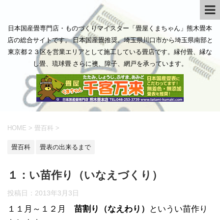
日本国産畳専門店・ものづくりマイスター「畳屋くまちゃん」熊木畳本
店の総合サイトです。 日本国産畳推奨。埼玉県川口市から埼玉県南部と
東京都２３区を営業エリアとして施工している畳店です。縁付畳、縁な
し畳、琉球畳 さらに襖、障子、網戸を承っています。
HOME
>
畳百科
>
畳百科
畳表の出来るまで
１：い苗作り（いなえづくり）
投稿日：
2013年3月3日
１１月～１２月
苗割り（なえわり）
というい苗作り