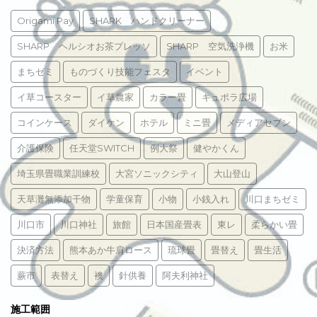
Origami Pay
SHARK ハンドクリーナー
SHARP ヘルシオお茶プレッソ
SHARP 空気洗浄機
お米
まちゼミ
ものづくり技能フェスタ
イベント
イ草コースター
イ草農家
カラー畳
キュポラ広場
コインケース
ダイケン
ホテル
ミニ畳
メディアセブン
介護保険
任天堂SWITCH
例大祭
健やかくん
埼玉県畳職業訓練校
大宮ソニックシティ
大山登山
天草灘無添加干物
学童保育
小物
小銭入れ
川口まちゼミ
川口市
川口神社
旅館
日本国産畳表
東レ
柔らかい畳
決済方法
熊本あか牛肩ロース
琉球畳
畳替え
畳生活
蕨市
表替え
襖
針供養
阿夫利神社
施工範囲