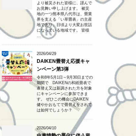
より被災された皆様に、謹んで
お見舞い申し上げます。 ​被災
地の一つ熊本県八代市は、畳業
界を支える「い草畳表」の主産
地であり、日頃より大変お世話
になっている地域です。 ​皆様
…
2026/04/29
DAIKEN畳替え応援キャ
ンペーン第3弾
令和8年5月1日～9月30日までの
期間で DAIKENの和紙畳表で
表替え又は新調された方を対象
にキャンペーンに参加できま
す。 ぜひこの機会にDAIKEN
健やかおもてで畳替えをされて
は如何でしょうか？
2026/04/10
中東情勢の悪化に伴う資