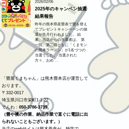
2026/02/06
2025年のキャンペン抽選
結果報告
昨年の熊本県産畳表で畳を替え
てプレゼントキャンペーンの抽
選が先月行われました。 結
果、当店からの当選者は、 第
一回、第二回ともに「くまモン
の熊本ラーメン」が1名づつの
当選でした。 当選された
方々、おめ …
「畳屋くまちゃん」は熊木畳本店が運営して
おります。
〒332-0017
埼玉県川口市栄町1-1-22
でんわ：
050-3786-3739
（畳や襖の作業、納品作業で直ぐに電話に出
られないこともございます。）
当店のwebサイトは熊木義幸が、独学で