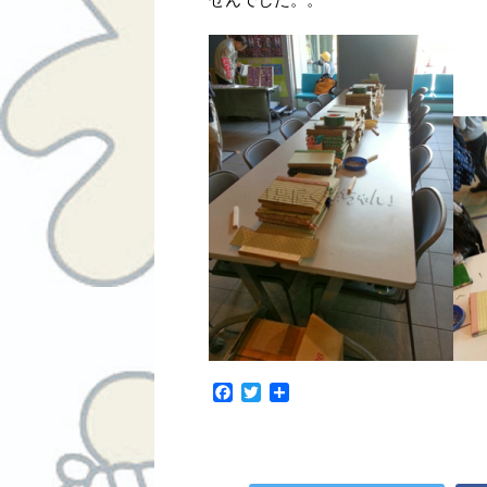
F
T
共
a
w
有
c
i
e
t
b
t