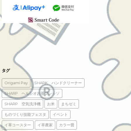
タグ
Origami Pay
SHARK ハンドクリーナー
SHARP ヘルシオお茶プレッソ
SHARP 空気洗浄機
お米
まちゼミ
ものづくり技能フェスタ
イベント
イ草コースター
イ草農家
カラー畳