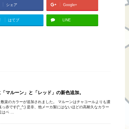
シェア
Google+
!
はてブ
LINE
に「マルーン」と「レッド」の新色追加。
敷楽のカラーが追加されました。 マルーンはチャコールよりも濃
っ赤です(^_^;) 是非、他メーカ製にはないほどの高耐久なカラー
近はペ …