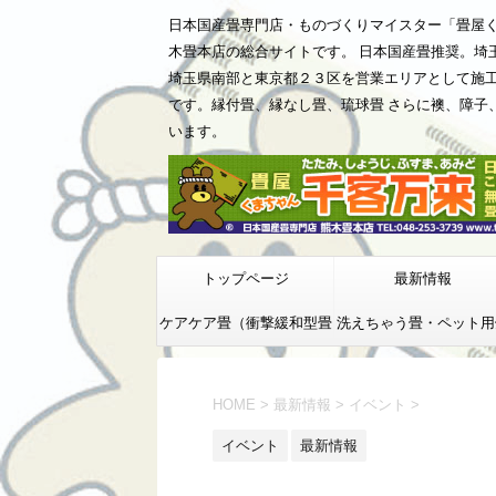
日本国産畳専門店・ものづくりマイスター「畳屋
木畳本店の総合サイトです。 日本国産畳推奨。埼
埼玉県南部と東京都２３区を営業エリアとして施
です。縁付畳、縁なし畳、琉球畳 さらに襖、障子
います。
トップページ
最新情報
ケアケア畳（衝撃緩和型畳
洗えちゃう畳・ペット用
床）
HOME
>
最新情報
>
イベント
>
イベント
最新情報