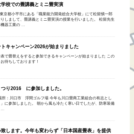
大学校での畳講義とミニ畳実演
水）、東京都小平市にある「職業能力開発総合大学校」にて松留愼一郎
りしまして、畳講義とミニ畳実演の授業を行いました。 松留先生
機器工業の …
トキャンペーン2026が始まりました
表で畳替えをすると参加できるキャンペーンが始まりました この
をお待ちしております！
つり2016 に参加しました。
日）場所：川口市 浮間ゴルフ場 今年も川口畳商工業組合の有志とし
」に参加しました。 朝から風も冷たく寒い日でしたが、防寒装備
 …
い致します。今年も変わらず「日本国産畳表」を提供