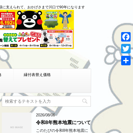
様に支えられて、おかげさまで川口で90年になります
F
a
T
c
w
共
e
格
縁付表替え価格
i
有
b
t
o
t
o
e
k
r
2026/08/06
令和8年熊本地震について
このたびの令和8年熊本地震に