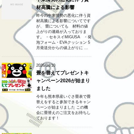
材高騰による影響
昨今の中東情勢の悪化に伴う資
材高騰による影響についてです
が、 畳についても 材料の値
上がりの連絡が入っておりま
す。 ・セキスイMIGUSA ・発
泡フォーム・EVAクッション 5
月発送分からの値上がりに …
2026/04/10
畳を替えてプレゼントキ
ャンペーン2026が始まり
ました
今年も熊本県産いぐさ畳表で畳
替えをすると参加できるキャン
ペーンが始まりました この機
会に畳替えのご注文をお待ちし
ております！