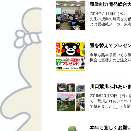
職業能力開発総合
2014年7月16日（
先生の授業の時間をお借
とは畳機械メーカー東海
畳を替えてプレゼン
今年も熊本県産いぐさ畳
機会に畳替えのご注文
川口荒川ふれあいま
2016年10月30日（
て「荒川ふれあいまつり
で挑みました(^_^;) 客足
本年も宜しくお願