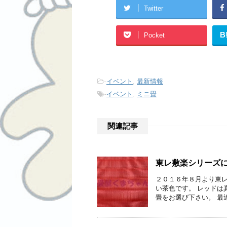
o
e
Twitter
o
r
k
B
Pocket
-
イベント
,
最新情報
-
イベント
,
ミニ畳
関連記事
東レ敷楽シリーズ
２０１６年８月より東レ
い茶色です。 レッドは真
畳をお選び下さい。 最