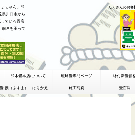
くまちゃん」熊
たくさんのお客
玉県川口市から
工している畳店
、網戸を承って
熊木畳本店について
琉球畳専門ページ
縁付新畳価
畳
襖（ふすま） はりかえ
施工写真
畳百科
価格