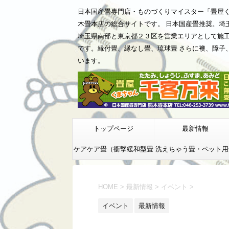
日本国産畳専門店・ものづくりマイスター「畳屋
木畳本店の総合サイトです。 日本国産畳推奨。埼
埼玉県南部と東京都２３区を営業エリアとして施
です。縁付畳、縁なし畳、琉球畳 さらに襖、障子
います。
トップページ
最新情報
ケアケア畳（衝撃緩和型畳
洗えちゃう畳・ペット用
床）
HOME
>
最新情報
>
イベント
>
イベント
最新情報