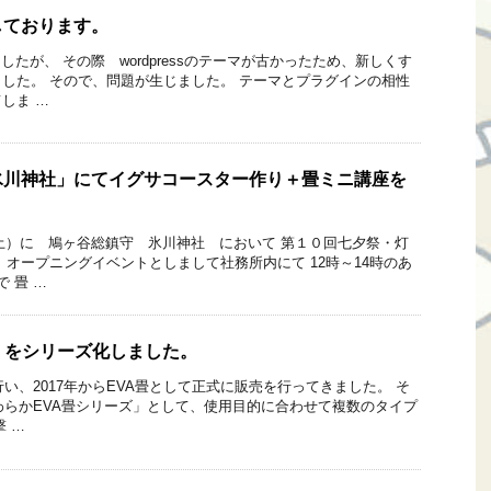
しております。
したが、 その際 wordpressのテーマが古かったため、新しくす
した。 そので、問題が生じました。 テーマとプラグインの相性
しま …
氷川神社」にてイグサコースター作り＋畳ミニ講座を
日（土）に 鳩ヶ谷総鎮守 氷川神社 において 第１０回七夕祭・灯
 オープニングイベントとしまして社務所内にて 12時～14時のあ
 畳 …
」をシリーズ化しました。
行い、2017年からEVA畳として正式に販売を行ってきました。 そ
やわらかEVA畳シリーズ」として、使用目的に合わせて複数のタイプ
 …