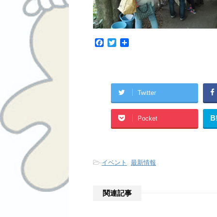
F
T
共
a
w
有
c
i
e
t
b
t
o
e
Twitter
o
r
k
B
Pocket
-
イベント
,
最新情報
関連記事