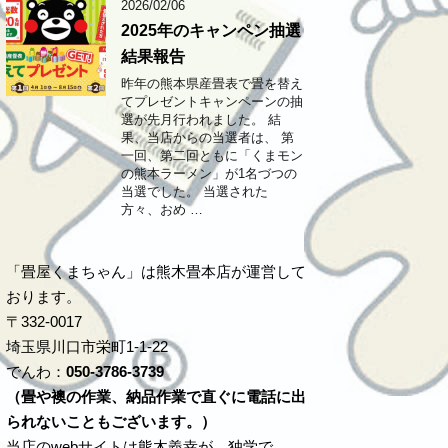
2026/02/06
2025年のキャンペン抽選
結果報告
昨年の熊本県産畳表で畳を替え
てプレゼントキャンペーンの抽
選が先月行われました。 結
果、当店からの当選者は、 第
一回、第二回ともに「くまモン
の熊本ラーメン」が1名づつの
当選でした。 当選された
方々、おめ …
「畳屋くまちゃん」は熊木畳本店が運営して
おります。
〒332-0017
埼玉県川口市栄町1-1-22
でんわ：
050-3786-3739
（畳や襖の作業、納品作業で直ぐに電話に出
られないこともございます。）
当店のwebサイトは熊木義幸が、独学で