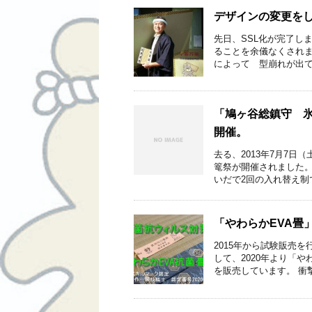
デザインの変更を
先日、SSL化が完了しま
ることを余儀なくされま
によって 型崩れが出て
「鳩ヶ谷総鎮守 
開催。
去る、2013年7月7
篭祭が開催されました。
いだで2回の入れ替え制で
「やわらかEVA畳
2015年から試験販売を
して、2020年より「
を販売しています。 衝撃