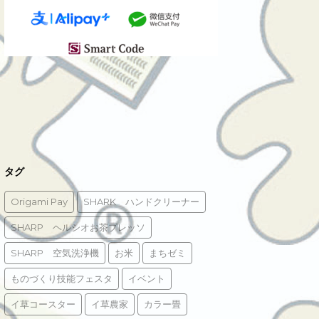
タグ
Origami Pay
SHARK ハンドクリーナー
SHARP ヘルシオお茶プレッソ
SHARP 空気洗浄機
お米
まちゼミ
ものづくり技能フェスタ
イベント
イ草コースター
イ草農家
カラー畳