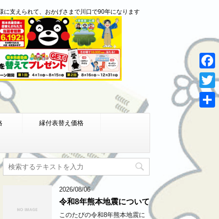
様に支えられて、おかげさまで川口で90年になります
F
a
T
c
w
共
e
格
縁付表替え価格
i
有
b
t
o
t
o
e
k
r
2026/08/06
令和8年熊本地震について
このたびの令和8年熊本地震に