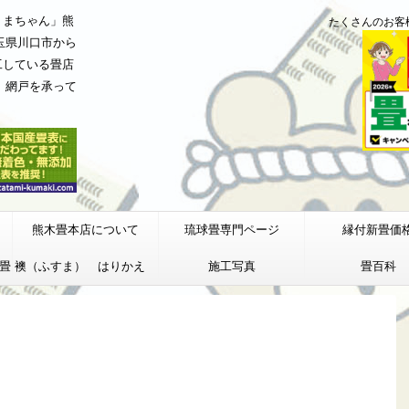
くまちゃん」熊
たくさんのお客
玉県川口市から
工している畳店
、網戸を承って
熊木畳本店について
琉球畳専門ページ
縁付新畳価
畳
襖（ふすま） はりかえ
施工写真
畳百科
価格