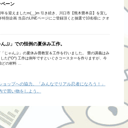
ンペーン
年を迎えましたm(__)m 引き続き、川口市【熊木畳本店】を宜し
年特別企画 当店のLINEページにご登録頂くと抽選で10名様に クオ
ゃんぷ」での恒例の夏休み工作。
「じゃんぷ」の夏休み畳教室＆工作を行いました。 畳の講義はみ
した(^O^) 工作は例年ですといぐさコースターを作りますが、今
殆どの材料 …
ショップへの協力。「みんなでリアル忍者になろう！」
内で買い物をしよう。