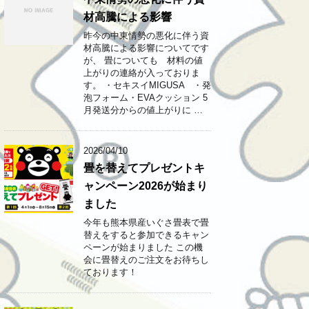
材高騰による影響
昨今の中東情勢の悪化に伴う資
材高騰による影響についてです
が、 畳についても 材料の値
上がりの連絡が入っておりま
す。 ・セキスイMIGUSA ・発
泡フォーム・EVAクッション 5
月発送分からの値上がりに …
2026/04/10
畳を替えてプレゼントキ
ャンペーン2026が始まり
ました
今年も熊本県産いぐさ畳表で畳
替えをすると参加できるキャン
ペーンが始まりました この機
会に畳替えのご注文をお待ちし
ております！