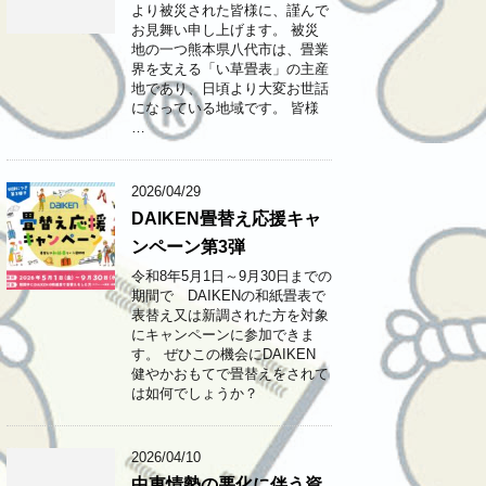
より被災された皆様に、謹んで
お見舞い申し上げます。 ​被災
地の一つ熊本県八代市は、畳業
界を支える「い草畳表」の主産
地であり、日頃より大変お世話
になっている地域です。 ​皆様
…
2026/04/29
DAIKEN畳替え応援キャ
ンペーン第3弾
令和8年5月1日～9月30日までの
期間で DAIKENの和紙畳表で
表替え又は新調された方を対象
にキャンペーンに参加できま
す。 ぜひこの機会にDAIKEN
健やかおもてで畳替えをされて
は如何でしょうか？
2026/04/10
中東情勢の悪化に伴う資