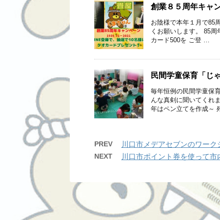
創業８５周年キャ
お陰様で本年１月で85周
くお願いします。 85周
カード500を ご登 …
民間学童保育「じ
毎年恒例の民間学童保育
んな真剣に聞いてくれま
年はペン立てを作成～ 
PREV
川口市メデアセブンのワーク
NEXT
川口市ポイント券を使って市