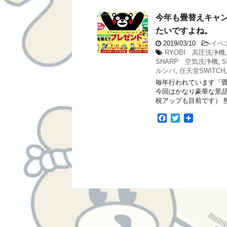
今年も畳替えキャ
たいですよね。
2019/03/10
-
イベ
RYOBI 高圧洗浄機
SHARP 空気洗浄機
,
S
ルンバ
,
任天堂SWITCH
毎年行われています「畳
今回はかなり豪華な景品
税アップも目前です） 
F
T
共
a
w
有
c
i
e
t
b
t
o
e
o
r
k