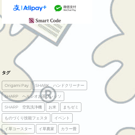
タグ
Origami Pay
SHARK ハンドクリーナー
SHARP ヘルシオお茶プレッソ
SHARP 空気洗浄機
お米
まちゼミ
ものづくり技能フェスタ
イベント
イ草コースター
イ草農家
カラー畳