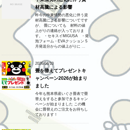
材高騰による影響
昨今の中東情勢の悪化に伴う資
材高騰による影響についてです
が、 畳についても 材料の値
上がりの連絡が入っておりま
す。 ・セキスイMIGUSA ・発
泡フォーム・EVAクッション 5
月発送分からの値上がりに …
2026/04/10
畳を替えてプレゼントキ
ャンペーン2026が始まり
ました
今年も熊本県産いぐさ畳表で畳
替えをすると参加できるキャン
ペーンが始まりました この機
会に畳替えのご注文をお待ちし
ております！