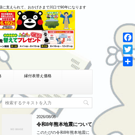
様に支えられて、おかげさまで川口で90年になります
F
a
T
c
w
共
e
格
縁付表替え価格
i
有
b
t
o
t
o
e
k
r
2026/08/06
令和8年熊本地震について
このたびの令和8年熊本地震に