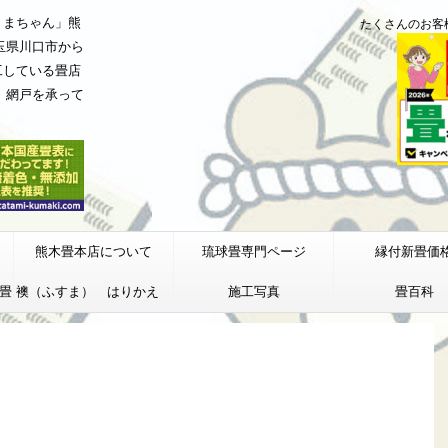
くまちゃん」熊
たくさんのお客
玉県川口市から
工している畳店
、網戸を承って
熊木畳本店について
琉球畳専門ページ
縁付新畳価
畳
襖（ふすま） はりかえ
施工写真
畳百科
価格