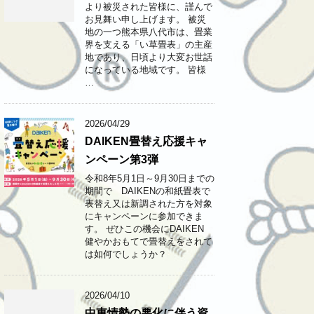
より被災された皆様に、謹んで
お見舞い申し上げます。 ​被災
地の一つ熊本県八代市は、畳業
界を支える「い草畳表」の主産
地であり、日頃より大変お世話
になっている地域です。 ​皆様
…
2026/04/29
DAIKEN畳替え応援キャ
ンペーン第3弾
令和8年5月1日～9月30日までの
期間で DAIKENの和紙畳表で
表替え又は新調された方を対象
にキャンペーンに参加できま
す。 ぜひこの機会にDAIKEN
健やかおもてで畳替えをされて
は如何でしょうか？
2026/04/10
中東情勢の悪化に伴う資