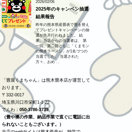
2026/02/06
2025年のキャンペン抽選
結果報告
昨年の熊本県産畳表で畳を替え
てプレゼントキャンペーンの抽
選が先月行われました。 結
果、当店からの当選者は、 第
一回、第二回ともに「くまモン
の熊本ラーメン」が1名づつの
当選でした。 当選された
方々、おめ …
「畳屋くまちゃん」は熊木畳本店が運営して
おります。
〒332-0017
埼玉県川口市栄町1-1-22
でんわ：
050-3786-3739
（畳や襖の作業、納品作業で直ぐに電話に出
られないこともございます。）
当店のwebサイトは熊木義幸が、独学で