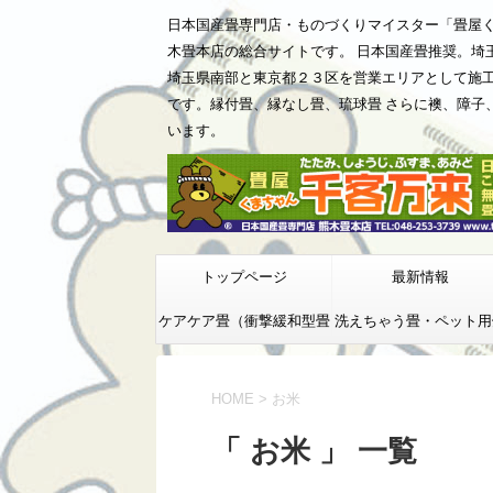
日本国産畳専門店・ものづくりマイスター「畳屋
木畳本店の総合サイトです。 日本国産畳推奨。埼
埼玉県南部と東京都２３区を営業エリアとして施
です。縁付畳、縁なし畳、琉球畳 さらに襖、障子
います。
トップページ
最新情報
ケアケア畳（衝撃緩和型畳
洗えちゃう畳・ペット用
床）
HOME
>
お米
「 お米 」 一覧