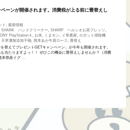
ンペーンが開催されます。消費税が上る前に畳替えし
ント
,
最新情報
,
SHARK ハンドクリーナー
,
SHARP ヘルシオお茶プレッソ
,
ONY PlayStation４
,
お米
,
くまモン
,
イ草農家
,
ロボット掃除機
,
天草灘無添加干物
,
熊本あか牛肩ロース
,
畳替え
を替えてプレゼントGETキャンペーン」が今年も開催されます。
も当たりますよっ！！ ぜひこの機会に畳替えしませんか？（消費
熊本県産イグ …