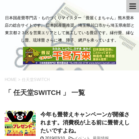
日本国産畳専門店・ものづくりマイスター「畳屋くまちゃん」熊木畳本
店の総合サイトです。 日本国産畳推奨。埼玉県川口市から埼玉県南部と
東京都２３区を営業エリアとして施工している畳店です。縁付畳、縁な
し畳、琉球畳 さらに襖、障子、網戸を承っています。
HOME
>
任天堂SWITCH
「 任天堂SWITCH 」 一覧
今年も畳替えキャンペーンが開催さ
れます。消費税が上る前に畳替えし
たいですよね。
2019/03/10
-
イベント
,
最新情報