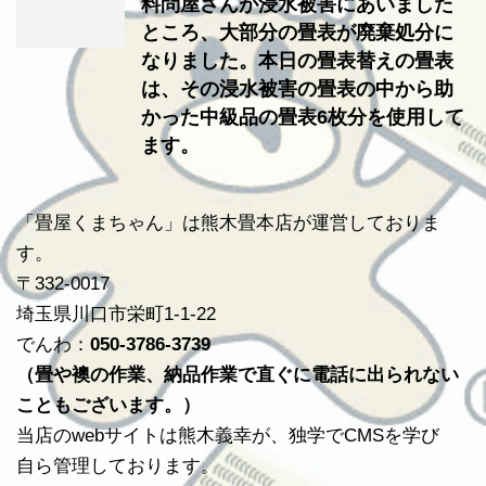
料問屋さんが浸水被害にあいました
ところ、大部分の畳表が廃棄処分に
なりました。本日の畳表替えの畳表
は、その浸水被害の畳表の中から助
かった中級品の畳表6枚分を使用して
ます。
「畳屋くまちゃん」は熊木畳本店が運営しておりま
す。
〒332-0017
埼玉県川口市栄町1-1-22
でんわ：
050-3786-3739
（畳や襖の作業、納品作業で直ぐに電話に出られない
こともございます。）
当店のwebサイトは熊木義幸が、独学でCMSを学び
自ら管理しております。