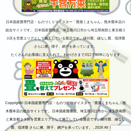
日本国産畳専門店・ものづくりマイスター「畳屋くまちゃん」熊木畳本店の
総合サイトです。 日本国産畳推奨。埼玉県川口市から埼玉県南部と東京都２
３区を営業エリアとして施工している畳店です。縁付畳、縁なし畳、琉球畳
さらに襖、障子、網戸を承っています。
たくさんのお客様に支えられて、おかげさまで川口で90年になります
Copyright© 日本国産畳専門店・ものづくりマイスター「畳屋くまちゃん」熊
木畳本店の総合サイトです。 日本国産畳推奨。埼玉県川口市から埼玉県南部
と東京都２３区を営業エリアとして施工している畳店です。縁付畳、縁なし
畳、琉球畳 さらに襖、障子、網戸を承っています。 , 2026 All Rights