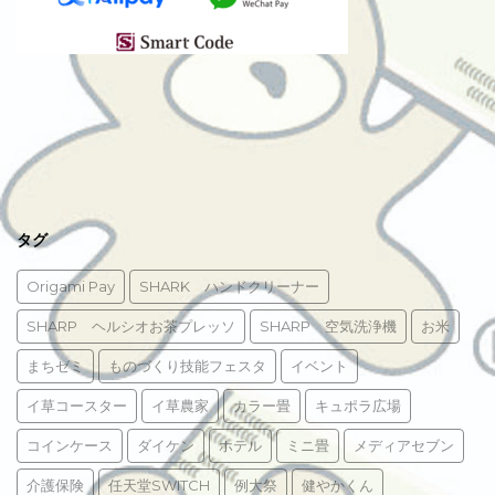
タグ
Origami Pay
SHARK ハンドクリーナー
SHARP ヘルシオお茶プレッソ
SHARP 空気洗浄機
お米
まちゼミ
ものづくり技能フェスタ
イベント
イ草コースター
イ草農家
カラー畳
キュポラ広場
コインケース
ダイケン
ホテル
ミニ畳
メディアセブン
介護保険
任天堂SWITCH
例大祭
健やかくん