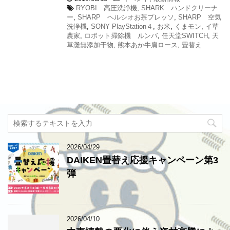
RYOBI 高圧洗浄機
,
SHARK ハンドクリーナ
ー
,
SHARP ヘルシオお茶プレッソ
,
SHARP 空気
洗浄機
,
SONY PlayStation４
,
お米
,
くまモン
,
イ草
農家
,
ロボット掃除機 ルンバ
,
任天堂SWITCH
,
天
草灘無添加干物
,
熊本あか牛肩ロース
,
畳替え
2026/04/29
DAIKEN畳替え応援キャンペーン第3
弾
2026/04/10