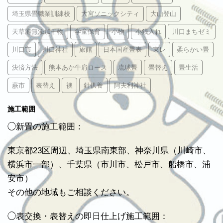
埼玉県畳職業訓練校
大宮ソニックシティ
大山登山
天草灘無添加干物
学童保育
小物
小銭入れ
川口まちゼミ
川口市
川口神社
旅館
日本国産畳表
東レ
柔らかい畳
決済方法
熊本あか牛肩ロース
琉球畳
畳替え
畳生活
蕨市
表替え
襖
針供養
阿夫利神社
施工範囲
◯新畳の施工範囲：
東京都23区周辺、埼玉県南東部、神奈川県（川崎市、
横浜市一部）、千葉県（市川市、松戸市、船橋市、浦
安市）
その他の地域もご相談ください。
◯表交換・表替えの即日仕上げ施工範囲：