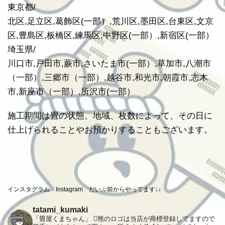
東京都/
北区,足立区,葛飾区(一部）,荒川区,墨田区,台東区,文京
区,豊島区,板橋区,練馬区,中野区(一部）,新宿区(一部）
埼玉県/
川口市,戸田市,蕨市,さいたま市(一部）,草加市,八潮市
（一部）,三郷市（一部）,越谷市,和光市,朝霞市,志木
市,新座市（一部）,所沢市(一部）
施工期間は畳の状態、地域、枚数によって、その日に
仕上げられることやお預かりすることもございます。
インスタグラム Instagram だいぶ前からやってます↓↓
tatami_kumaki
「畳屋くまちゃん」 熊のロゴは当店が商標登録してますので