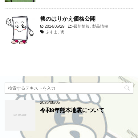
襖のはりかえ価格公開
2014/05/29
-
最新情報
,
製品情報
ふすま
,
襖
2026/08/06
令和8年熊本地震について