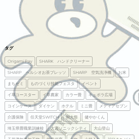
タグ
Origami Pay
SHARK ハンドクリーナー
SHARP ヘルシオお茶プレッソ
SHARP 空気洗浄機
お米
まちゼミ
ものづくり技能フェスタ
イベント
イ草コースター
イ草農家
カラー畳
キュポラ広場
コインケース
ダイケン
ホテル
ミニ畳
メディアセブン
介護保険
任天堂SWITCH
例大祭
健やかくん
埼玉県畳職業訓練校
大宮ソニックシティ
大山登山