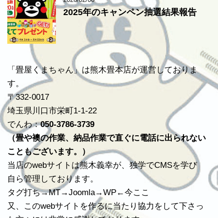
2025年のキャンペン抽選結果報告
「畳屋くまちゃん」は熊木畳本店が運営しておりま
す。
〒332-0017
埼玉県川口市栄町1-1-22
でんわ：
050-3786-3739
（畳や襖の作業、納品作業で直ぐに電話に出られない
こともございます。）
当店のwebサイトは熊木義幸が、独学でCMSを学び
自ら管理しております。
タグ打ち→MT→Joomla→WP←今ここ
又、このwebサイトを作るに当たり協力をして下さっ