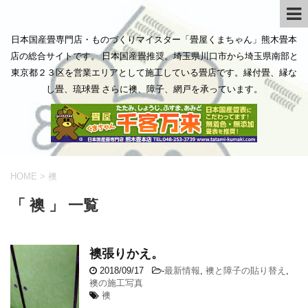
日本国産畳専門店・ものづくりマイスター「畳屋くまちゃん」熊木畳本
店の総合サイトです。 日本国産畳推奨。埼玉県川口市から埼玉県南部と
東京都２３区を営業エリアとして施工している畳店です。縁付畳、縁な
し畳、琉球畳 さらに襖、障子、網戸を承っています。
HOME
>
襖
「 襖 」 一覧
襖張りかえ。
2018/09/17
-
最新情報
,
襖と障子の貼り替え
,
襖の施工写真
襖