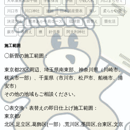
天草灘無添加干物
学童保育
小物
小銭入れ
川口まちゼミ
川口市
川口神社
旅館
日本国産畳表
東レ
柔らかい畳
決済方法
熊本あか牛肩ロース
琉球畳
畳替え
畳生活
蕨市
表替え
襖
針供養
阿夫利神社
施工範囲
◯新畳の施工範囲：
東京都23区周辺、埼玉県南東部、神奈川県（川崎市、
横浜市一部）、千葉県（市川市、松戸市、船橋市、浦
安市）
その他の地域もご相談ください。
◯表交換・表替えの即日仕上げ施工範囲：
東京都/
北区,足立区,葛飾区(一部）,荒川区,墨田区,台東区,文京