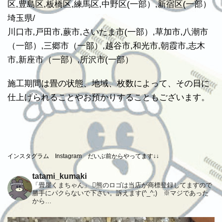
区,豊島区,板橋区,練馬区,中野区(一部）,新宿区(一部）
埼玉県/
川口市,戸田市,蕨市,さいたま市(一部）,草加市,八潮市
（一部）,三郷市（一部）,越谷市,和光市,朝霞市,志木
市,新座市（一部）,所沢市(一部）
施工期間は畳の状態、地域、枚数によって、その日に
仕上げられることやお預かりすることもございます。
インスタグラム Instagram だいぶ前からやってます↓↓
tatami_kumaki
「畳屋くまちゃん」 熊のロゴは当店が商標登録してますので
勝手にパクらないで下さい。訴えます(^_^;) ※マジであった
から…