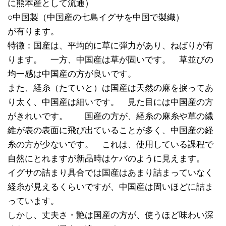
に熊本産として流通）
○中国製（中国産の七島イグサを中国で製織）
が有ります。
特徴：国産は、平均的に草に弾力があり、ねばりが有
ります。 一方、中国産は草が固いです。 草並びの
均一感は中国産の方が良いです。
また、経糸（たていと）は国産は天然の麻を捩ってあ
り太く、中国産は細いです。 見た目には中国産の方
がきれいです。 国産の方が、経糸の麻糸や草の繊
維が表の表面に飛び出ていることが多く、中国産の経
糸の方が少ないです。 これは、使用している課程で
自然にとれますが新品時はケバのように見えます。
イグサの詰まり具合では国産はあまり詰まっていなく
経糸が見えるくらいですが、中国産は固いほどに詰ま
っています。
しかし、丈夫さ・艶は国産の方が、使うほど味わい深