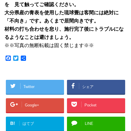
を 見て触ってご確認ください。
大分県産の青表を使用した琉球畳は客間には絶対に
「不向き」です。あくまで居間向きです。
材料の打ち合わせを怠り、施行完了後にトラブルにな
るようなことは避けましょう。
※※写真の無断転載は固く禁じます※※
F
T
共
a
w
有
c
i
e
t
b
t
o
e
Twitter
シェア
o
r
k
Google+
Pocket
B!
はてブ
LINE