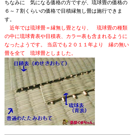
ちなみに 気になる価格の方ですが、琉球畳の価格の
６～７割くらいの価格で目積縁無し畳は施行できま
す。
近年では琉球畳＝縁無し畳となり、 琉球畳の種類
の中に琉球青表や目積表、カラー表も含まれるように
なったようです。 当店でも２０１１年より 縁の無い
畳を全て 琉球畳としました。