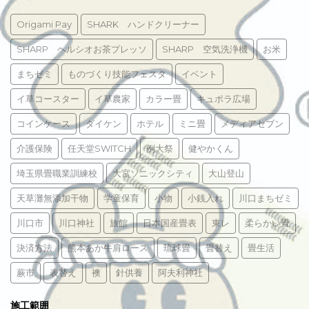
Origami Pay
SHARK ハンドクリーナー
SHARP ヘルシオお茶プレッソ
SHARP 空気洗浄機
お米
まちゼミ
ものづくり技能フェスタ
イベント
イ草コースター
イ草農家
カラー畳
キュポラ広場
コインケース
ダイケン
ホテル
ミニ畳
メディアセブン
介護保険
任天堂SWITCH
例大祭
健やかくん
埼玉県畳職業訓練校
大宮ソニックシティ
大山登山
天草灘無添加干物
学童保育
小物
小銭入れ
川口まちゼミ
川口市
川口神社
旅館
日本国産畳表
東レ
柔らかい畳
決済方法
熊本あか牛肩ロース
琉球畳
畳替え
畳生活
蕨市
表替え
襖
針供養
阿夫利神社
施工範囲