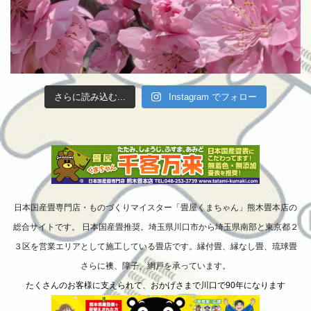
さらに読み込む...
Instagram でフォロー
日本国産畳専門店・ものづくりマイスター「畳屋くまちゃん」熊木畳本店の
総合サイトです。 日本国産畳推奨。埼玉県川口市から埼玉県南部と東京都２
３区を営業エリアとして施工している畳店です。縁付畳、縁なし畳、琉球畳
さらに襖、障子、網戸を承っています。
たくさんのお客様に支えられて、おかげさまで川口で90年になります