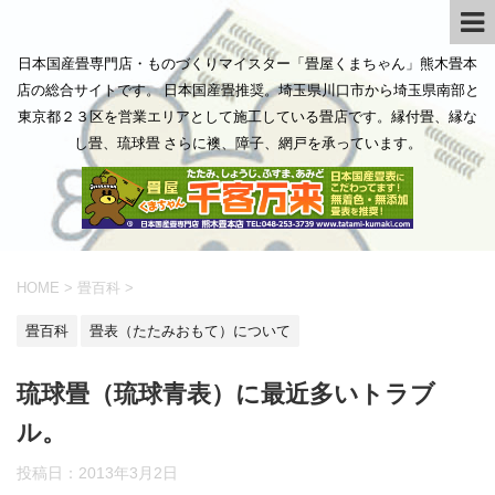
日本国産畳専門店・ものづくりマイスター「畳屋くまちゃん」熊木畳本
店の総合サイトです。 日本国産畳推奨。埼玉県川口市から埼玉県南部と
東京都２３区を営業エリアとして施工している畳店です。縁付畳、縁な
し畳、琉球畳 さらに襖、障子、網戸を承っています。
HOME
>
畳百科
>
畳百科
畳表（たたみおもて）について
琉球畳（琉球青表）に最近多いトラブ
ル。
投稿日：
2013年3月2日