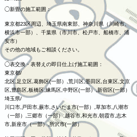
◯新畳の施工範囲：
東京都23区周辺、埼玉県南東部、神奈川県（川崎市、
横浜市一部）、千葉県（市川市、松戸市、船橋市、浦
安市）
その他の地域もご相談ください。
◯表交換・表替えの即日仕上げ施工範囲：
東京都/
北区,足立区,葛飾区(一部）,荒川区,墨田区,台東区,文京
区,豊島区,板橋区,練馬区,中野区(一部）,新宿区(一部）
埼玉県/
川口市,戸田市,蕨市,さいたま市(一部）,草加市,八潮市
（一部）,三郷市（一部）,越谷市,和光市,朝霞市,志木
市,新座市（一部）,所沢市(一部）