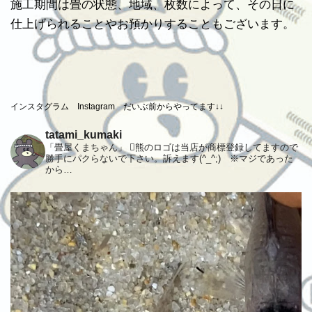
施工期間は畳の状態、地域、枚数によって、その日に
仕上げられることやお預かりすることもございます。
インスタグラム Instagram だいぶ前からやってます↓↓
tatami_kumaki
「畳屋くまちゃん」 熊のロゴは当店が商標登録してますので
勝手にパクらないで下さい。訴えます(^_^;) ※マジであった
から…